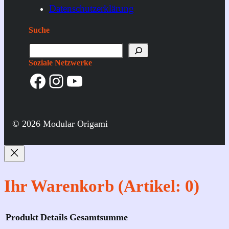
Datenschutzerklärung
Suche
S
u
Soziale Netzwerke
Facebook
Instagram
YouTube
c
h
e
© 2026 Modular Origami
Ihr Warenkorb
(Artikel: 0)
Produkt
Details
Gesamtsumme