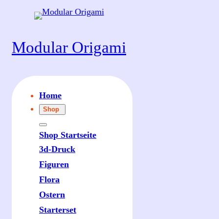
Zum
Inhalt
springen
Modular Origami
Home
Shop
Shop Startseite
3d-Druck
Figuren
Flora
Ostern
Starterset