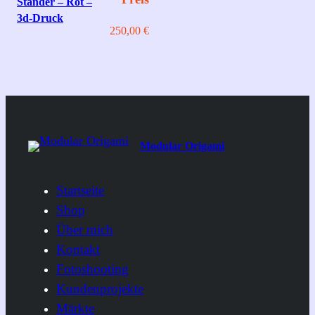
Ständer – Rot –
3d-Druck
250,00
€
Modular Origami
Startseite
Shop
Über mich
Kontakt
Fotoshooting
Kundenprojekte
Märkte