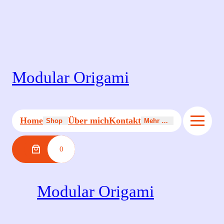
Zum
Inhalt
springen
Modular Origami
Home
Über mich
Kontakt
Shop
Mehr …
0
Modular Origami