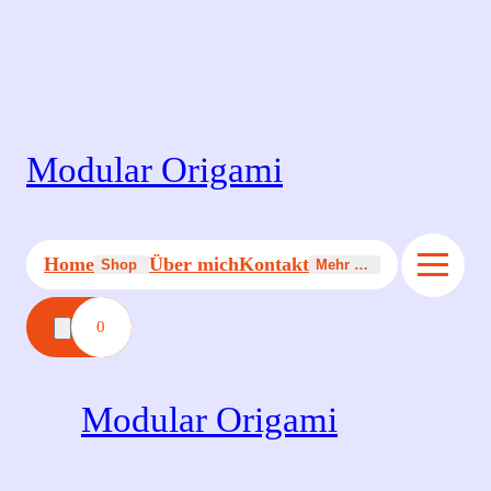
Zum
Inhalt
springen
Modular Origami
Home
Über mich
Kontakt
Shop
Mehr …
0
Modular Origami