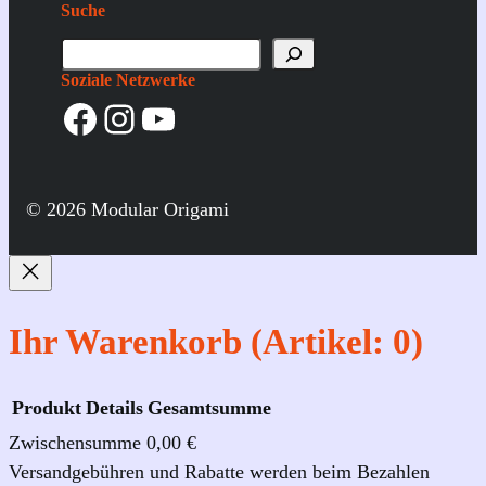
Suche
S
u
Soziale Netzwerke
Facebook
Instagram
YouTube
c
h
e
© 2026 Modular Origami
Ihr Warenkorb
(Artikel: 0)
Produkt
Details
Gesamtsumme
Zwischensumme
0,00 €
Produkte
Versandgebühren und Rabatte werden beim Bezahlen