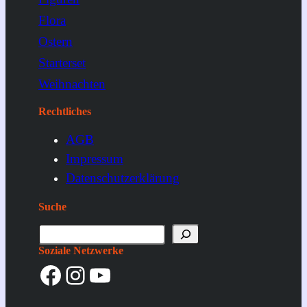
Flora
Ostern
Starterset
Weihnachten
Rechtliches
AGB
Impressum
Datenschutzerklärung
Suche
S
u
Soziale Netzwerke
Facebook
Instagram
YouTube
c
h
e