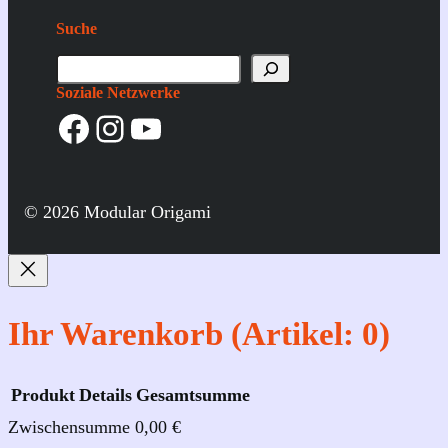
Suche
S
u
Soziale Netzwerke
Facebook
Instagram
YouTube
c
h
e
© 2026 Modular Origami
Ihr Warenkorb
(Artikel: 0)
Produkt
Details
Gesamtsumme
Zwischensumme
0,00 €