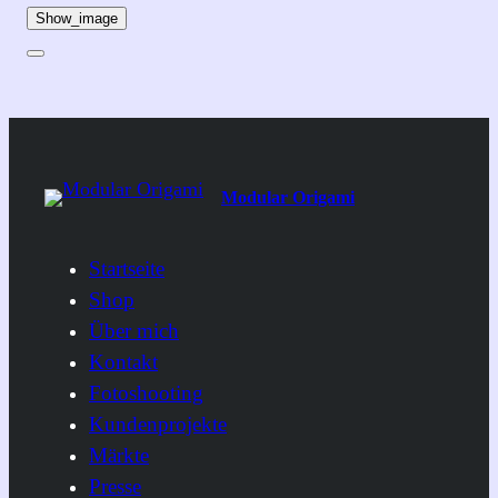
Show_image
Modular Origami
Startseite
Shop
Über mich
Kontakt
Fotoshooting
Kundenprojekte
Märkte
Presse