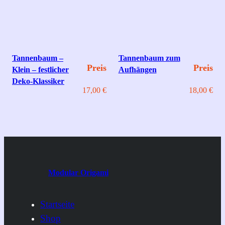
Tannenbaum –
Tannenbaum zum
Preis
Preis
Klein – festlicher
Aufhängen
Deko‑Klassiker
17,00
€
18,00
€
Modular Origami
Startseite
Shop