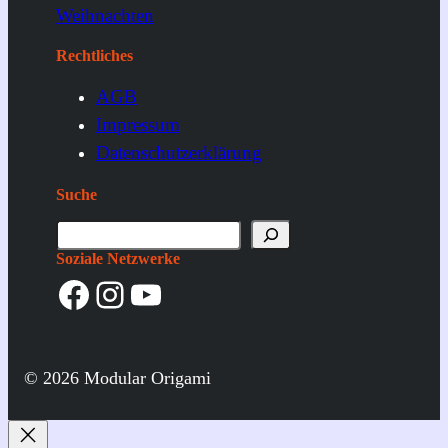
Weihnachten
Rechtliches
AGB
Impressum
Datenschutzerklärung
Suche
S
u
Soziale Netzwerke
Facebook
Instagram
YouTube
c
h
e
© 2026 Modular Origami