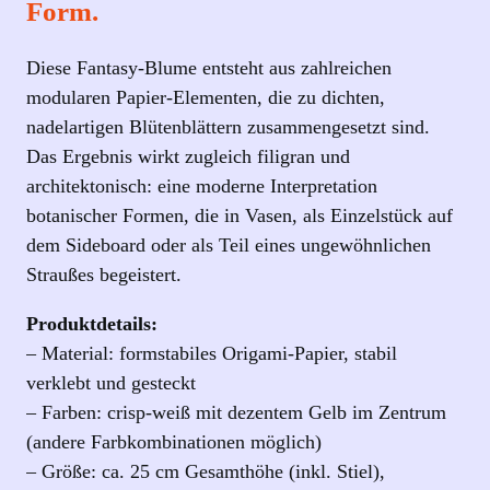
Form.
e
i
Diese Fantasy‑Blume entsteht aus zahlreichen
s
modularen Papier‑Elementen, die zu dichten,
s
nadelartigen Blütenblättern zusammengesetzt sind.
–
Das Ergebnis wirkt zugleich filigran und
h
architektonisch: eine moderne Interpretation
a
botanischer Formen, die in Vasen, als Einzelstück auf
n
dem Sideboard oder als Teil eines ungewöhnlichen
d
Straußes begeistert.
g
e
Produktdetails:
f
– Material: formstabiles Origami‑Papier, stabil
e
verklebt und gesteckt
r
– Farben: crisp‑weiß mit dezentem Gelb im Zentrum
t
(andere Farbkombinationen möglich)
i
– Größe: ca. 25 cm Gesamthöhe (inkl. Stiel),