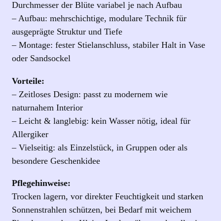
g
Durchmesser der Blüte variabel je nach Aufbau
t
– Aufbau: mehrschichtige, modulare Technik für
e
ausgeprägte Struktur und Tiefe
s
– Montage: fester Stielanschluss, stabiler Halt in Vase
D
oder Sandsockel
e
Vorteile:
k
– Zeitloses Design: passt zu modernem wie
o
naturnahem Interior
‑
– Leicht & langlebig: kein Wasser nötig, ideal für
O
Allergiker
b
– Vielseitig: als Einzelstück, in Gruppen oder als
j
besondere Geschenkidee
e
k
Pflegehinweise:
t
Trocken lagern, vor direkter Feuchtigkeit und starken
M
Sonnenstrahlen schützen, bei Bedarf mit weichem
e