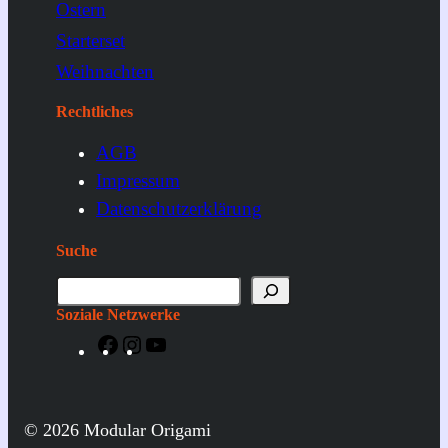
Ostern
Starterset
Weihnachten
Rechtliches
AGB
Impressum
Datenschutzerklärung
Suche
S
u
Soziale Netzwerke
c
F
I
Y
h
a
n
o
e
c
s
u
e
t
T
© 2026 Modular Origami