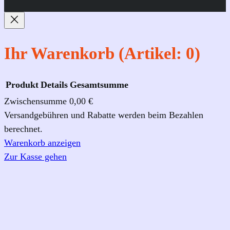
b
a
u
o
g
b
o
r
e
k
a
Ihr Warenkorb
(Artikel: 0)
m
Produkt
Details
Gesamtsumme
Zwischensumme
0,00 €
Produkte
Versandgebühren und Rabatte werden beim Bezahlen
berechnet.
im
Warenkorb anzeigen
Warenkorb
Zur Kasse gehen