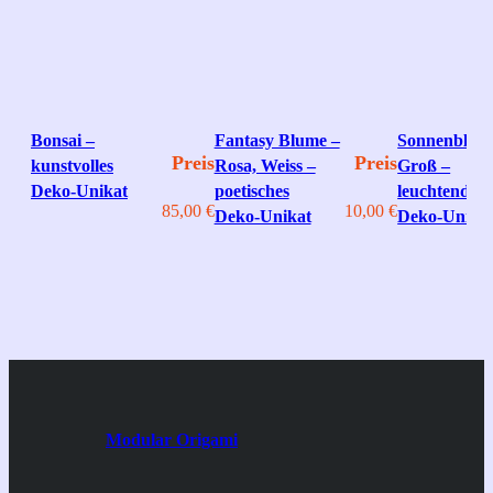
Bonsai –
Fantasy Blume –
Sonnenblum
Preis
Preis
kunstvolles
Rosa, Weiss –
Groß –
Deko‑Unikat
poetisches
leuchtendes
85,00
€
10,00
€
Deko‑Unikat
Deko‑Unika
Modular Origami