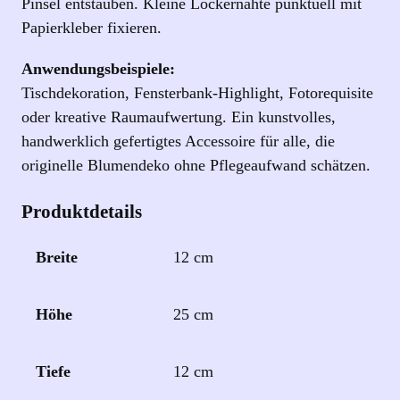
Pinsel entstauben. Kleine Lockernähte punktuell mit
n
Papierkleber fixieren.
g
e
Anwendungsbeispiele:
Tischdekoration, Fensterbank‑Highlight, Fotorequisite
oder kreative Raumaufwertung. Ein kunstvolles,
handwerklich gefertigtes Accessoire für alle, die
originelle Blumendeko ohne Pflegeaufwand schätzen.
Produktdetails
Breite
12 cm
Höhe
25 cm
Tiefe
12 cm