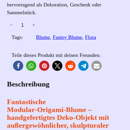
hervorragend als Dekoration, Geschenk oder
Sammelstück.
−
+
F
a
Tags:
Blume
, 
Fantsy Blume
, 
Flora
n
t
Teile dieses Produkt mit deinen Freunden:
a
s
y
B
Beschreibung
l
u
Fantastische
m
Modular‑Origami‑Blume –
e
handgefertigtes Deko‑Objekt mit
–
außergewöhnlicher, skulpturaler
W