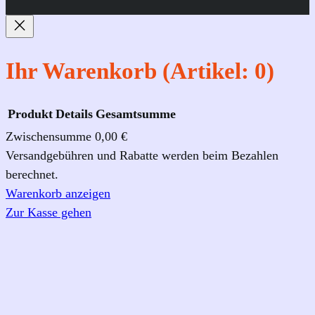
b
a
u
o
g
b
o
r
e
k
a
Ihr Warenkorb
(Artikel: 0)
m
Produkt
Details
Gesamtsumme
Zwischensumme
0,00 €
Produkte
Versandgebühren und Rabatte werden beim Bezahlen
berechnet.
im
Warenkorb anzeigen
Warenkorb
Zur Kasse gehen