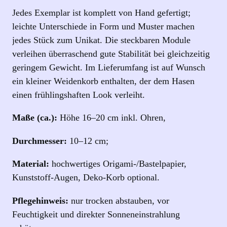
r
Jedes Exemplar ist komplett von Hand gefertigt;
–
leichte Unterschiede in Form und Muster machen
L
jedes Stück zum Unikat. Die steckbaren Module
a
verleihen überraschend gute Stabilität bei gleichzeitig
c
geringem Gewicht. Im Lieferumfang ist auf Wunsch
h
ein kleiner Weidenkorb enthalten, der dem Hasen
s
einen frühlingshaften Look verleiht.
M
Maße (ca.):
Höhe 16–20 cm inkl. Ohren,
e
n
Durchmesser:
10–12 cm;
g
e
Material:
hochwertiges Origami-/Bastelpapier,
Kunststoff-Augen, Deko-Korb optional.
Pflegehinweis:
nur trocken abstauben, vor
Feuchtigkeit und direkter Sonneneinstrahlung