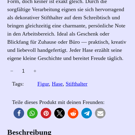
Form, doch keiner ist exakt gleich. Durch die
sorgfältige Verarbeitung eignen sie sich hervorragend
als dekorativer Stifthalter auf dem Schreibtisch und
bringen gleichzeitig eine charmante, persönliche Note
in den Arbeitsbereich. Ideal als Geschenk oder
Blickfang für Zuhause oder Büro — praktisch, kreativ
und liebevoll handgefertigt. Jeder Hase erzählt seine
eigene kleine Geschichte und bereitet Freude täglich.
−
+
H
a
Tags:
Figur
, 
Hase
, 
Stifthalter
s
e
Teile dieses Produkt mit deinen Freunden:
–
O
s
t
Beschreibung