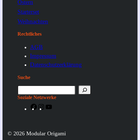
Ostern
Starterset
Weihnachten
Rechtliches
AGB
Impressum
Datenschutzerklärung
Suche
S
u
Soziale Netzwerke
c
F
I
Y
h
a
n
o
e
c
s
u
e
t
T
© 2026 Modular Origami