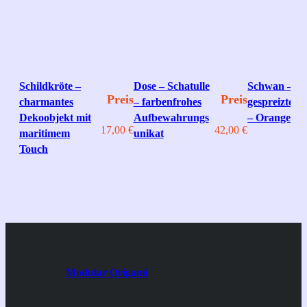
Schildkröte –
Dose – Schatulle
Schwan –
Preis
Preis
charmantes
– farbenfrohes
gespreizte Fl
Dekoobjekt mit
Aufbewahrungs
– Orange
17,00
€
42,00
€
maritimem
unikat
Touch
Modular Origami