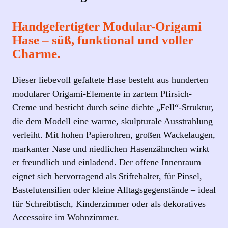
e
r
Handgefertigter Modular-Origami
h
Hase – süß, funktional und voller
a
Charme.
s
e
Dieser liebevoll gefaltete Hase besteht aus hunderten
–
modularer Origami-Elemente in zartem Pfirsich-
S
Creme und besticht durch seine dichte „Fell“-Struktur,
t
die dem Modell eine warme, skulpturale Ausstrahlung
i
verleiht. Mit hohen Papierohren, großen Wackelaugen,
f
markanter Nase und niedlichen Hasenzähnchen wirkt
t
er freundlich und einladend. Der offene Innenraum
h
eignet sich hervorragend als Stiftehalter, für Pinsel,
a
Bastelutensilien oder kleine Alltagsgegenstände – ideal
l
für Schreibtisch, Kinderzimmer oder als dekoratives
t
Accessoire im Wohnzimmer.
e