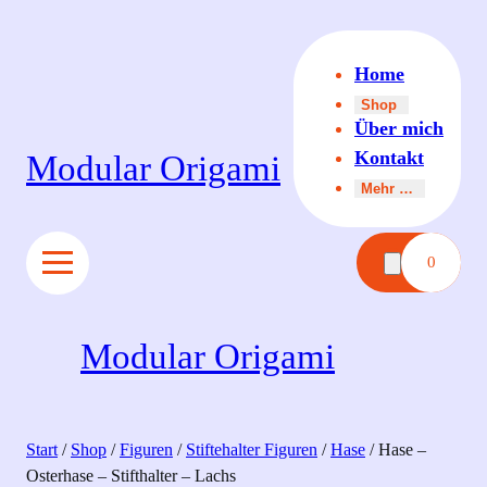
Zum
Inhalt
Home
springen
Shop
Über mich
Kontakt
Modular Origami
Mehr …
0
Modular Origami
Start
/
Shop
/
Figuren
/
Stiftehalter Figuren
/
Hase
/ Hase –
Osterhase – Stifthalter – Lachs