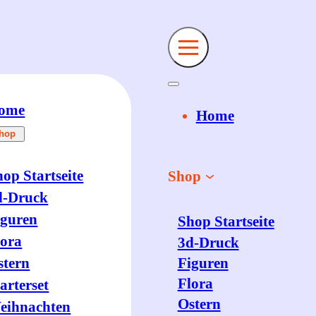
ome
Home
hop
op Startseite
Shop
d-Druck
iguren
Shop Startseite
lora
3d-Druck
stern
Figuren
Flora
arterset
Ostern
eihnachten