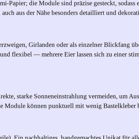
u
i‑Papier; die Module sind präzise gesteckt, sodass e
c
i auch aus der Nähe besonders detailliert und dekorat
h
z
u
zweigen, Girlanden oder als einzelner Blickfang übe
m
und flexibel — mehrere Eier lassen sich zu einer s
A
u
f
h
direkte, starke Sonneneinstrahlung vermeiden, um Au
ä
se Module können punktuell mit wenig Bastelkleber b
n
g
e
n
eile). Ein nachhaltiges, handgemachtes Unikat für alle