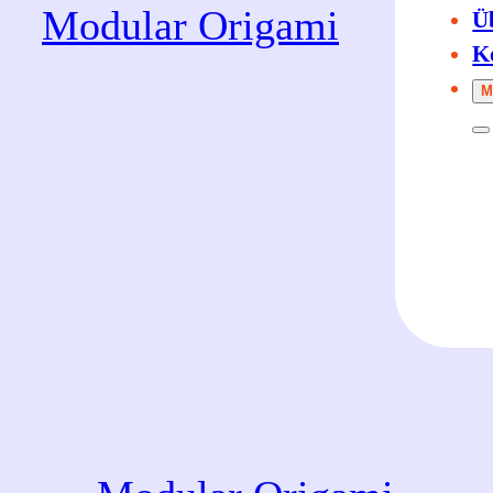
Modular Origami
Ü
K
M