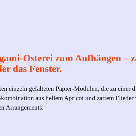
o
l
e
t
f
ü
ami‑Osterei zum Aufhängen – za
r
er das Fenster.
d
e
rten einzeln gefalteten Papier‑Modulen, die zu einer
n
mbination aus hellem Apricot und zartem Flieder ve
S
ten Arrangements.
t
r
a