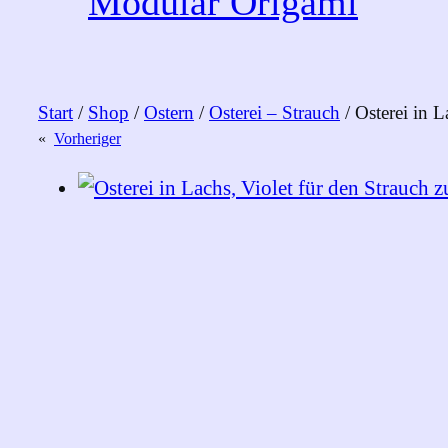
Modular Origami
Start
/
Shop
/
Ostern
/
Osterei – Strauch
/ Osterei in 
«
Vorheriger