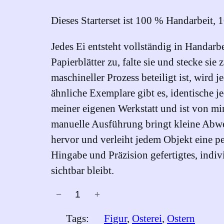
Dieses Starterset ist 100 % Handarbeit,
Jedes Ei entsteht vollständig in Handarbe
Papierblätter zu, falte sie und stecke s
maschineller Prozess beteiligt ist, wird
ähnliche Exemplare gibt es, identische 
meiner eigenen Werkstatt und ist von mir
manuelle Ausführung bringt kleine Abw
hervor und verleiht jedem Objekt eine pe
Hingabe und Präzision gefertigtes, indi
sichtbar bleibt.
−
+
O
s
Tags:
Figur
, 
Osterei
, 
Ostern