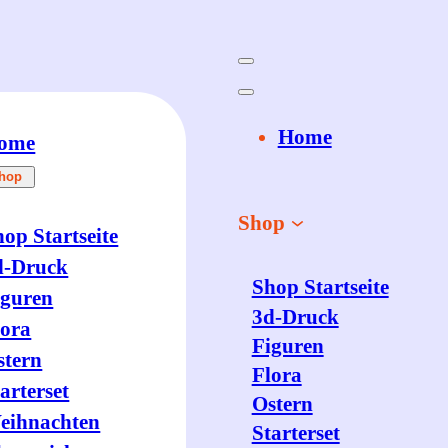
Home
ome
hop
Shop
op Startseite
d-Druck
Shop Startseite
iguren
3d-Druck
lora
Figuren
stern
Flora
arterset
Ostern
eihnachten
Starterset