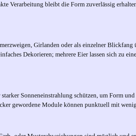
z
kte Verarbeitung bleibt die Form zuverlässig erhalte
u
m
A
u
erzweigen, Girlanden oder als einzelner Blickfang ü
f
einfaches Dekorieren; mehrere Eier lassen sich zu e
h
ä
n
g
er starker Sonneneinstrahlung schützen, um Form un
e
ocker gewordene Module können punktuell mit wenig 
n
M
e
n
hte Farb- oder Musterabweichungen sind möglich und 