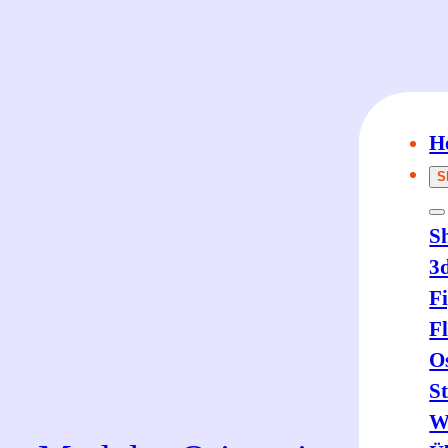
Zum
Inhalt
springen
H
S
Sh
3
F
F
O
St
W