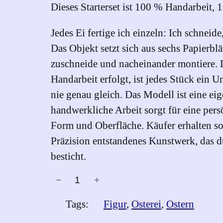
Dieses Starterset ist 100 % Handarbeit,
Jedes Ei fertige ich einzeln: Ich schneide
Das Objekt setzt sich aus sechs Papierblä
zuschneide und nacheinander montiere. D
Handarbeit erfolgt, ist jedes Stück ein Un
nie genau gleich. Das Modell ist eine ei
handwerkliche Arbeit sorgt für eine pers
Form und Oberfläche. Käufer erhalten som
Präzision entstandenes Kunstwerk, das d
besticht.
−
+
O
s
Tags:
Figur
, 
Osterei
, 
Ostern
t