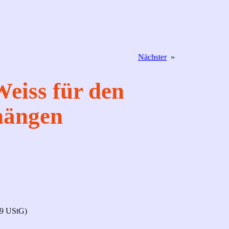
Nächster
»
Weiss für den
hängen
19 UStG)