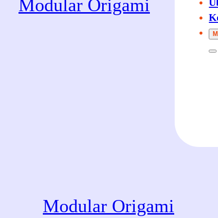
Modular Origami
Ü
K
M
Modular Origami