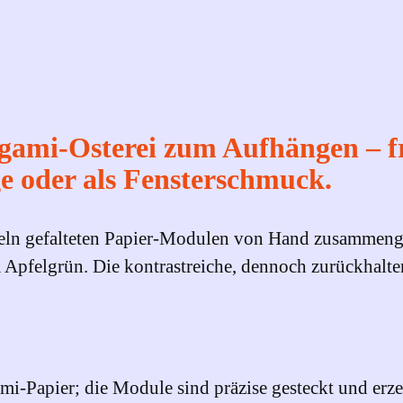
s
f
ü
r
d
gami‑Osterei zum Aufhängen – fr
e
ge oder als Fensterschmuck.
n
S
zeln gefalteten Papier‑Modulen von Hand zusammenges
t
 Apfelgrün. Die kontrastreiche, dennoch zurückhalte
r
a
u
c
h
i‑Papier; die Module sind präzise gesteckt und erze