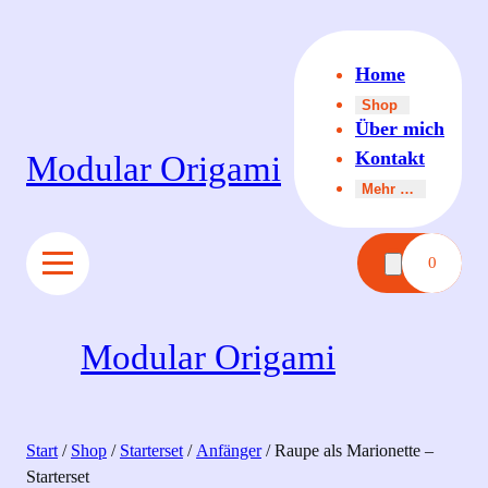
Zum
Inhalt
Home
springen
Shop
Über mich
Kontakt
Modular Origami
Mehr …
0
Modular Origami
Start
/
Shop
/
Starterset
/
Anfänger
/ Raupe als Marionette –
Starterset