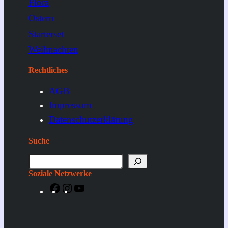
Flora
Ostern
Starterset
Weihnachten
Rechtliches
AGB
Impressum
Datenschutzerklärung
Suche
S
u
Soziale Netzwerke
c
F
I
Y
h
a
n
o
e
c
s
u