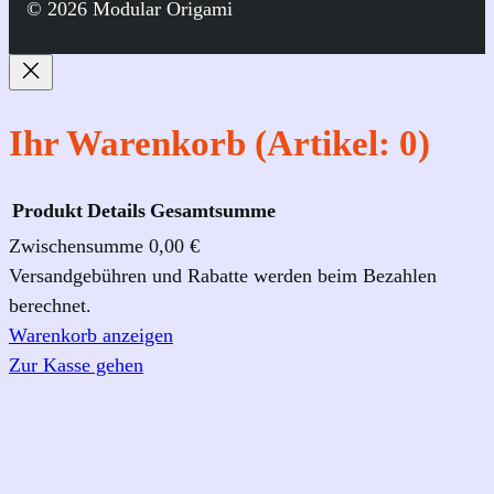
e
t
T
© 2026 Modular Origami
b
a
u
o
g
b
o
r
e
k
a
Ihr Warenkorb
(Artikel: 0)
m
Produkt
Details
Gesamtsumme
Zwischensumme
0,00 €
Produkte
Versandgebühren und Rabatte werden beim Bezahlen
berechnet.
im
Warenkorb anzeigen
Warenkorb
Zur Kasse gehen