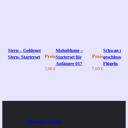
Stern – Goldener
Mohnblume –
Schwan mit
Preis
Preis
Stern- Starterset
Starterset für
geschlossene
Anfänger 017
Flügeln
7,00
€
7,00
€
Modular Origami