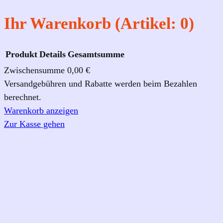
o
r
e
k
a
Ihr Warenkorb
(Artikel: 0)
m
Produkt
Details
Gesamtsumme
Zwischensumme
0,00 €
Produkte
Versandgebühren und Rabatte werden beim Bezahlen
berechnet.
im
Warenkorb anzeigen
Warenkorb
Zur Kasse gehen