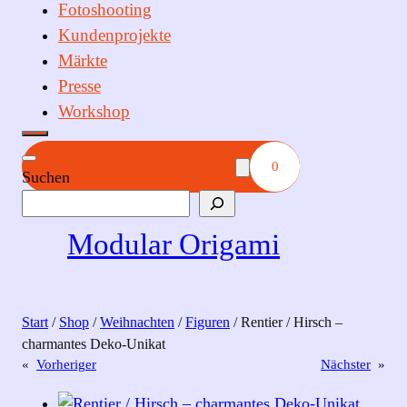
Fotoshooting
Kundenprojekte
Märkte
Presse
Workshop
0
Suchen
Modular Origami
Start
/
Shop
/
Weihnachten
/
Figuren
/ Rentier / Hirsch –
charmantes Deko‑Unikat
«
Vorheriger
Nächster
»