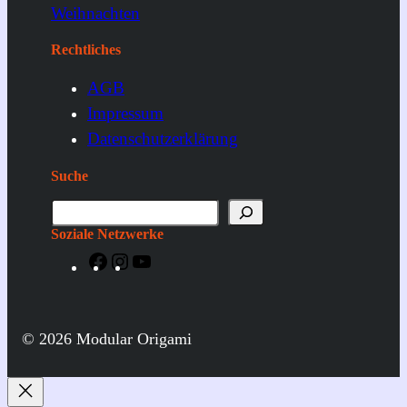
Weihnachten
Rechtliches
AGB
Impressum
Datenschutzerklärung
Suche
S
u
Soziale Netzwerke
c
F
I
Y
h
a
n
o
e
c
s
u
e
t
T
© 2026 Modular Origami
b
a
u
o
g
b