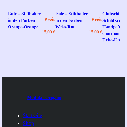
Eule – Stifthalter
Eule – Stifthalter
Glubschi
Preis
Preis
in den Farben
in den Farben
Schildkröte 
Orange-Orange
Weiss-Rot
Handgefertig
15,00
€
15,00
€
charmantes
Deko‑Unika
Modular Origami
Startseite
Shop