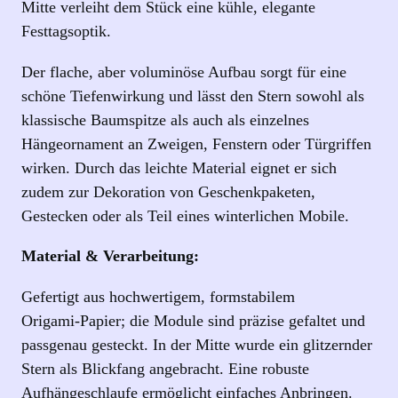
Mitte verleiht dem Stück eine kühle, elegante
h
Festtagsoptik.
t
s
Der flache, aber voluminöse Aufbau sorgt für eine
b
schöne Tiefenwirkung und lässt den Stern sowohl als
a
klassische Baumspitze als auch als einzelnes
u
Hängeornament an Zweigen, Fenstern oder Türgriffen
m
wirken. Durch das leichte Material eignet er sich
a
zudem zur Dekoration von Geschenkpaketen,
u
Gestecken oder als Teil eines winterlichen Mobile.
s
Material & Verarbeitung:
B
l
Gefertigt aus hochwertigem, formstabilem
a
Origami‑Papier; die Module sind präzise gefaltet und
u
passgenau gesteckt. In der Mitte wurde ein glitzernder
-
Stern als Blickfang angebracht. Eine robuste
u
Aufhängeschlaufe ermöglicht einfaches Anbringen.