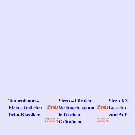
Tannenbaum –
Stern – Für den
Stern XXL 
Preis
Preis
Klein – festlicher
Weihnachtsbaum
Bascetta – S
Deko‑Klassiker
in frischen
zum Aufhän
17,00
€
6,00
€
Grüntönen