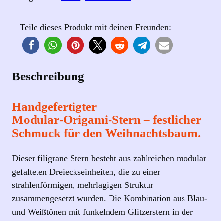
e
r
Teile dieses Produkt mit deinen Freunden:
n
–
F
ü
Beschreibung
r
d
Handgefertigter
e
Modular‑Origami‑Stern – festlicher
n
Schmuck für den Weihnachtsbaum.
W
e
Dieser filigrane Stern besteht aus zahlreichen modular
i
gefalteten Dreieckseinheiten, die zu einer
h
strahlenförmigen, mehrlagigen Struktur
n
zusammengesetzt wurden. Die Kombination aus Blau-
a
und Weißtönen mit funkelndem Glitzerstern in der
c