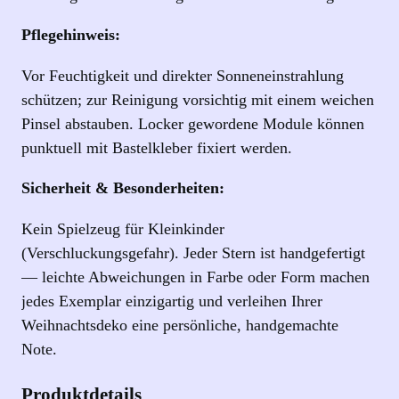
n
d
Pflegehinweis:
W
e
Vor Feuchtigkeit und direkter Sonneneinstrahlung
i
schützen; zur Reinigung vorsichtig mit einem weichen
ß
Pinsel abstauben. Locker gewordene Module können
t
punktuell mit Bastelkleber fixiert werden.
ö
Sicherheit & Besonderheiten:
n
e
Kein Spielzeug für Kleinkinder
n
(Verschluckungsgefahr). Jeder Stern ist handgefertigt
M
— leichte Abweichungen in Farbe oder Form machen
e
jedes Exemplar einzigartig und verleihen Ihrer
n
Weihnachtsdeko eine persönliche, handgemachte
g
Note.
e
Produktdetails