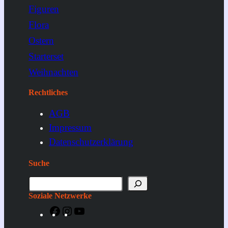
Figuren
Flora
Ostern
Starterset
Weihnachten
Rechtliches
AGB
Impressum
Datenschutzerklärung
Suche
S
u
Soziale Netzwerke
c
F
I
Y
h
a
n
o