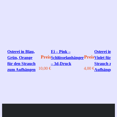
Osterei in Blau,
Ei – Pink –
Osterei in L
Preis
Preis
Grün, Orange
Schlüsselanhänger
Violet für de
für den Strauch
– 3d-Druck
Strauch zu
10,00
€
4,00
€
zum Aufhängen
Aufhängen