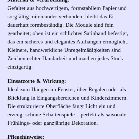
T
Gefaltet aus hochwertigem, formstabilem Papier und
ü
sorgfältig miteinander verbunden, bleibt das Ei
r
dauerhaft formbeständig. Die Module sind fein
k
gearbeitet; oben ist ein schlichtes Satinband befestigt,
i
das ein sicheres und elegantes Aufhängen ermöglicht.
s
Kleinere, handwerkliche Unregelmäßigkeiten sind
m
Zeichen echter Handarbeit und machen jedes Stück
i
einzigartig.
t
Einsatzorte & Wirkung:
M
Ideal zum Hängen im Fenster, über Regalen oder als
i
Blickfang in Eingangsbereichen und Kinderzimmern.
n
Die strukturierte Oberfläche fängt Licht ein und
t
erzeugt schöne Schattenspiele – perfekt als saisonale
-
Frühlings- oder ganzjährige Dekoration.
A
k
Pflegehinweise: