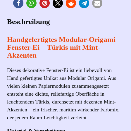
e
r
e
Beschreibung
i
z
Handgefertigtes Modular-Origami
u
Fenster-Ei – Türkis mit Mint-
m
Akzenten
A
u
Dieses dekorative Fenster-Ei ist ein liebevoll von
f
Hand gefertigtes Unikat aus Modular Origami. Aus
h
vielen kleinen Papiermodulen zusammengesetzt
ä
entsteht eine dichte, reliefartige Oberfläche in
n
leuchtendem Türkis, durchsetzt mit dezenten Mint-
g
Akzenten – ein frischer, maritim wirkender Farbmix,
e
der jedem Raum Leichtigkeit verleiht.
n
–
Material & Verarbeitung: