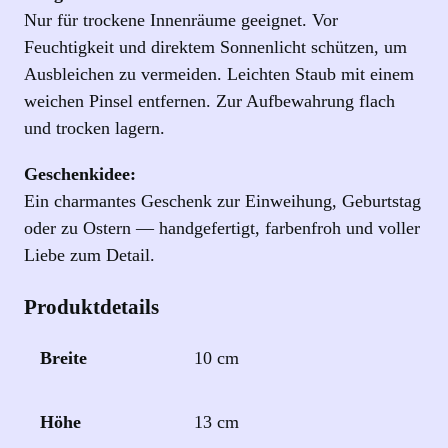
z
Nur für trockene Innenräume geeignet. Vor
e
Feuchtigkeit und direktem Sonnenlicht schützen, um
n
Ausbleichen zu vermeiden. Leichten Staub mit einem
t
weichen Pinsel entfernen. Zur Aufbewahrung flach
e
und trocken lagern.
n
M
Geschenkidee:
e
Ein charmantes Geschenk zur Einweihung, Geburtstag
n
oder zu Ostern — handgefertigt, farbenfroh und voller
g
Liebe zum Detail.
e
Produktdetails
Breite
10 cm
Höhe
13 cm