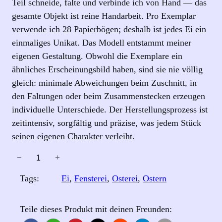
Teil schneide, falte und verbinde ich von Hand — das
gesamte Objekt ist reine Handarbeit. Pro Exemplar
verwende ich 28 Papierbögen; deshalb ist jedes Ei ein
einmaliges Unikat. Das Modell entstammt meiner
eigenen Gestaltung. Obwohl die Exemplare ein
ähnliches Erscheinungsbild haben, sind sie nie völlig
gleich: minimale Abweichungen beim Zuschnitt, in
den Faltungen oder beim Zusammenstecken erzeugen
individuelle Unterschiede. Der Herstellungsprozess ist
zeitintensiv, sorgfältig und präzise, was jedem Stück
seinen eigenen Charakter verleiht.
−
+
F
e
Tags:
Ei
, 
Fensterei
, 
Osterei
, 
Ostern
n
s
Teile dieses Produkt mit deinen Freunden:
t