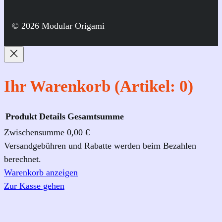
e
c
s
u
e
t
T
© 2026 Modular Origami
b
a
u
o
g
b
o
r
e
k
a
Ihr Warenkorb
(Artikel: 0)
m
Produkt
Details
Gesamtsumme
Zwischensumme
0,00 €
Produkte
Versandgebühren und Rabatte werden beim Bezahlen
berechnet.
im
Warenkorb anzeigen
Warenkorb
Zur Kasse gehen