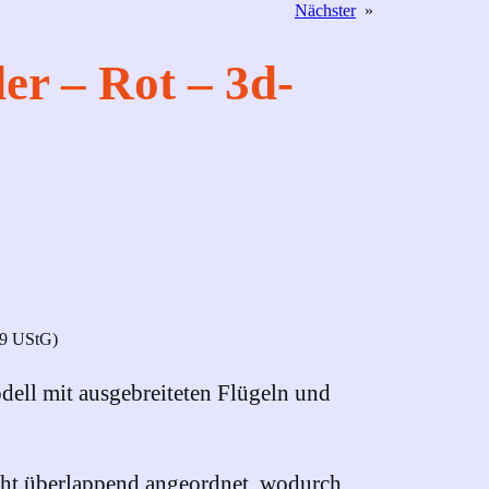
Nächster
»
er – Rot – 3d-
19 UStG)
dell mit ausgebreiteten Flügeln und
eicht überlappend angeordnet, wodurch