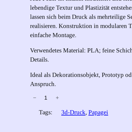
lebendige Textur und Plastizität entsteh
lassen sich beim Druck als mehrteilige
realisieren. Konstruktion in modularen 
einfache Montage.
Verwendetes Material: PLA; feine Schich
Details.
Ideal als Dekorationsobjekt, Prototyp 
Anspruch.
−
+
P
a
Tags:
3d-Druck
, 
Papagei
p
a